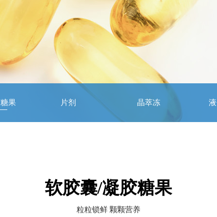
胶糖果
片剂
晶萃冻
液
软胶囊/凝胶糖果
粒粒锁鲜 颗颗营养