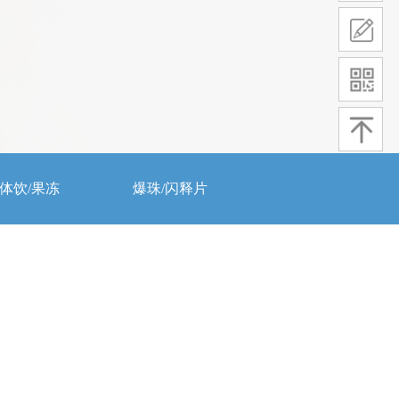
体饮/果冻
爆珠/闪释片