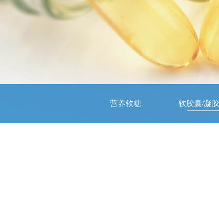
营养软糖
软胶囊/凝